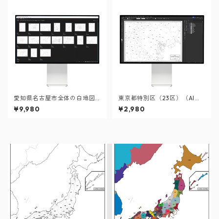
愛知県名古屋市全体の白地図
東京都特別区（23区）（AIフ
と各16区のセット（Aiファイ
ァイル）
¥9,980
¥2,980
ル）