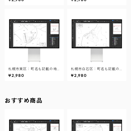
ル）
ル）
札幌市東区：町名も記載の地
札幌市白石区：町名も記載の
図データ（PDF・Aiファイ
地図データ（PDF・Aiファイ
¥2,980
¥2,980
ル）
ル）
おすすめ商品