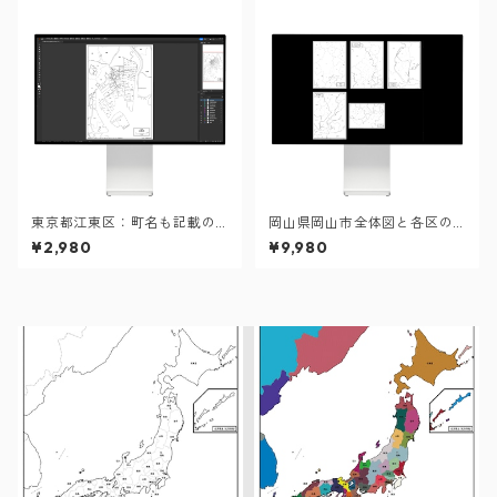
東京都江東区：町名も記載の
岡山県岡山市全体図と各区の
地図データ（PDF・Aiファイ
セット：町名も記載の地図デ
¥2,980
¥9,980
ル）
ータ（PDF・Aiファイル）