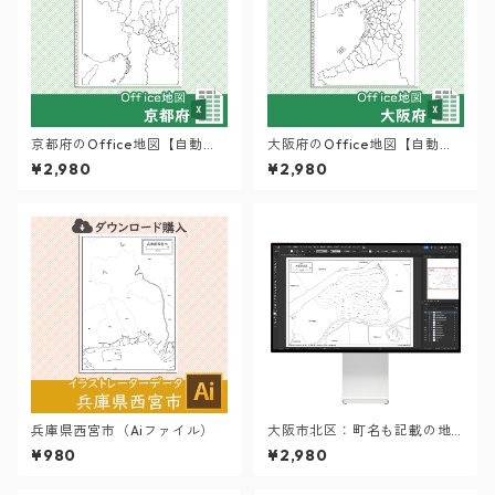
京都府のOffice地図【自動色
大阪府のOffice地図【自動色
塗り機能付き】
塗り機能付き】
¥2,980
¥2,980
兵庫県西宮市（Aiファイル）
大阪市北区：町名も記載の地
図データ（PDF・Aiファイ
¥980
¥2,980
ル）