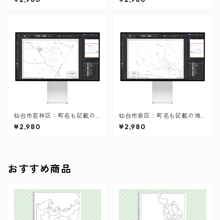
ル）
イル）
仙台市若林区：町名も記載の
仙台市泉区：町名も記載の地
地図データ（PDF・Aiファイ
図データ（PDF・Aiファイ
¥2,980
¥2,980
ル）
ル）
おすすめ商品