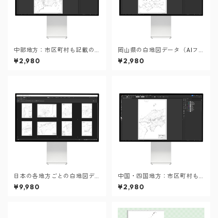
中部地方：市区町村も記載の
岡山県の白地図データ（AIフ
地図データ（PDF・Aiファイ
ァイル）
¥2,980
¥2,980
ル）
日本の各地方ごとの白地図デ
中国・四国地方：市区町村も
ータセット：市区町村も記載
記載の地図データ（PDF・Ai
¥9,980
¥2,980
の地図データ（PDF・Aiファ
ファイル）
イル）