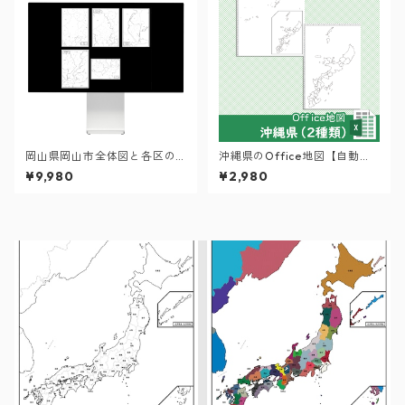
岡山県岡山市全体図と各区の
沖縄県のOffice地図【自動色
セット：町名も記載の地図デ
塗り機能付き】
¥9,980
¥2,980
ータ（PDF・Aiファイル）