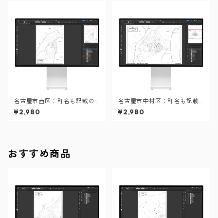
名古屋市西区：町名も記載の
名古屋市中村区：町名も記載
地図データ（PDF・Aiファイ
の地図データ（PDF・Aiファ
¥2,980
¥2,980
ル）
イル）
おすすめ商品