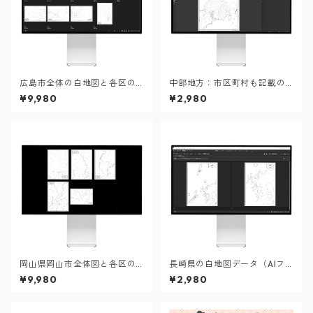
広島市全体の白地図と各区の
中部地方：市区町村も記載の
セット：町名も記載の地図デ
地図データ（PDF・Aiファイ
¥9,980
¥2,980
ータ（PDF・Aiファイル）
ル）
岡山県岡山市全体図と各区の
長崎県の白地図データ（AIフ
セット：町名も記載の地図デ
ァイル）
¥9,980
¥2,980
ータ（PDF・Aiファイル）