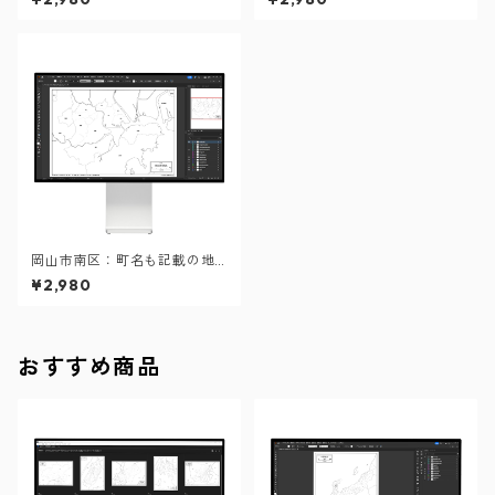
ル）
ル）
岡山市南区：町名も記載の地
図データ（PDF・Aiファイ
¥2,980
ル）
おすすめ商品