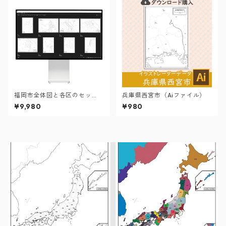
福岡市全体図と各区のセッ
兵庫県西宮市（Aiファイル）
ト：町名も記載の地図データ
¥9,980
¥980
（PDF・Aiファイル）