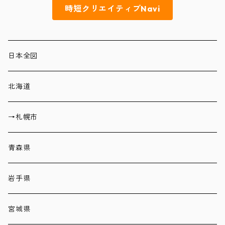
時短クリエイティブNavi
日本全図
北海道
→札幌市
青森県
岩手県
宮城県