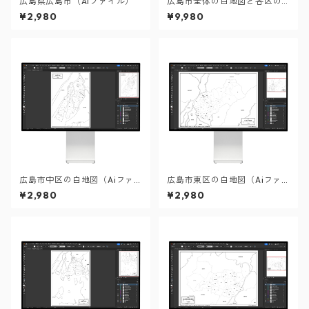
広島県広島市（AIファイル）
広島市全体の白地図と各区の
セット：町名も記載の地図デ
¥2,980
¥9,980
ータ（PDF・Aiファイル）
広島市中区の白地図（Aiファ
広島市東区の白地図（Aiファ
イル）
イル）
¥2,980
¥2,980