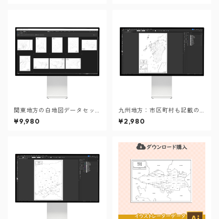
関東地方の白地図データセッ
九州地方：市区町村も記載の
ト：市町村も記載の地図デー
地図データ（PDF・Aiファイ
¥9,980
¥2,980
タ（PDF・Aiファイル）
ル）