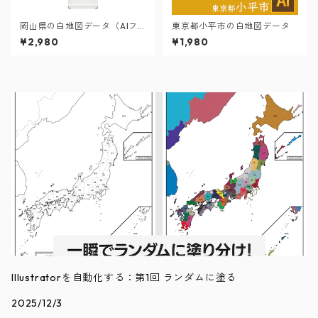
岡山県の白地図データ（AIフ
東京都小平市の白地図データ
ァイル）
¥2,980
¥1,980
Illustratorを自動化する：第1回 ランダムに塗る
2025/12/3