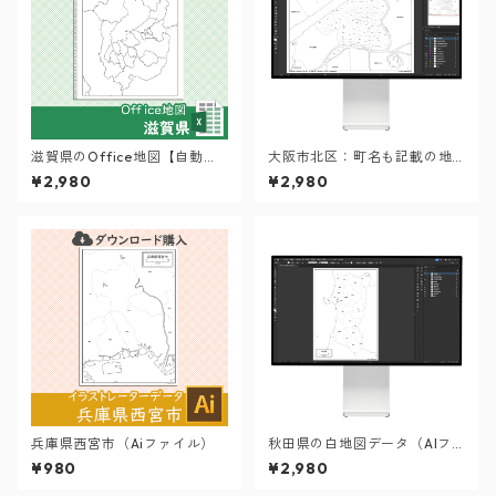
滋賀県のOffice地図【自動色
大阪市北区：町名も記載の地
塗り機能付き】
図データ（PDF・Aiファイ
¥2,980
¥2,980
ル）
兵庫県西宮市（Aiファイル）
秋田県の白地図データ（AIフ
ァイル）
¥980
¥2,980