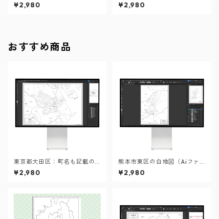
ータ（Aiデータ）
ータ）
¥2,980
¥2,980
おすすめ商品
東京都大田区：町名も記載の
熊本市東区の白地図（Aiファ
地図データ（PDF・Aiファイ
イル）
¥2,980
¥2,980
ル）