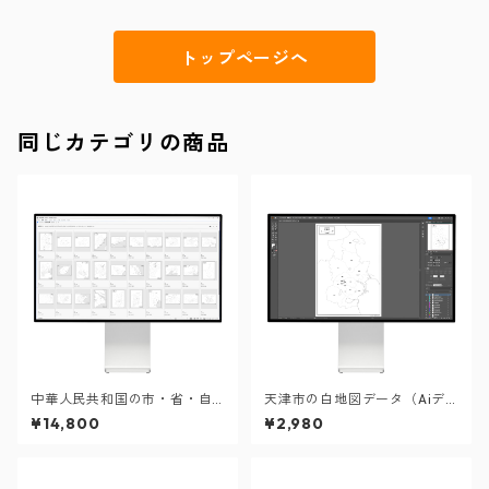
トップページへ
同じカテゴリの商品
中華人民共和国の市・省・自
天津市の白地図データ（Aiデ
治区31セット（Aiデータ）
ータ）
¥14,800
¥2,980