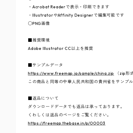
・Acrobat Readerで表示・印刷できます
・IllustratorやAffinity Designerで編集可能です
○PNG画像
■推奨環境
Adobe Illustrator CC以上を推奨
■サンプルデータ
https://www.freemap.jp/sample/china.zip
（zip形
この商品と同等の中華人民共和国の貴州省をサンプ
■返品について
ダウンロードデータでも返品は承っております。
くわしくは返品のページをご覧ください。
https://freemap.thebase.in/p/00003