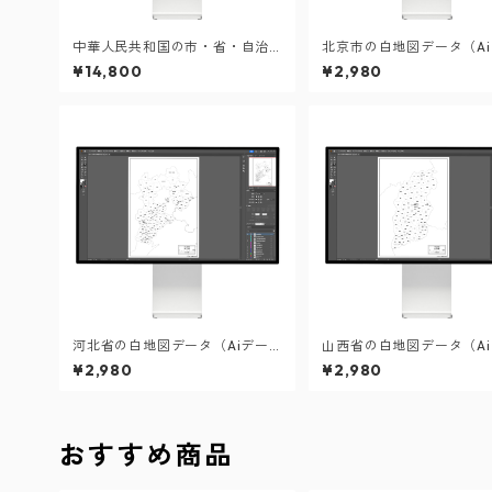
中華人民共和国の市・省・自治
北京市の白地図データ（A
区31セット（Aiデータ）
タ）
¥14,800
¥2,980
河北省の白地図データ（Aiデー
山西省の白地図データ（A
タ）
タ）
¥2,980
¥2,980
おすすめ商品