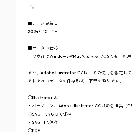
す。
■データ更新日
2024年10月1日
■データの仕様
この商品はWindowsやMacのどちらのOSでもご利
また、Adobe Illustrator CC以上での使用を想定
それぞれのデータの保存形式は下記の通りです。
○Illustrator AI
・バージョン、Adobe Illustrator CC以降を推
○SVG：SVG1.1で保存
・SVG1.1で保存
○PDF