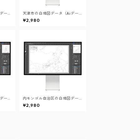
iデー
天津市の白地図データ（Aiデー
タ）
¥2,980
iデー
内モンゴル自治区の白地図デー
タ（Aiデータ）
¥2,980