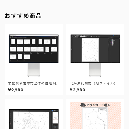
おすすめ商品
愛知県名古屋市全体の白地図
北海道札幌市（AIファイル）
と各16区のセット（Aiファイ
¥9,980
¥2,980
ル）