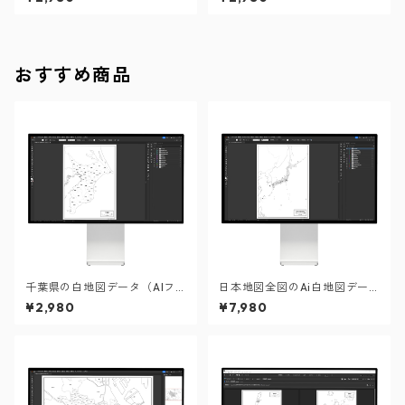
ル）
イル）
おすすめ商品
千葉県の白地図データ（AIフ
日本地図全図のAi白地図デー
ァイル）
タ
¥2,980
¥7,980