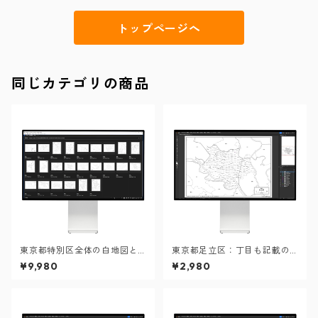
トップページへ
同じカテゴリの商品
東京都特別区全体の白地図と
東京都足立区：丁目も記載の
各23区のセット：町名も記載
地図データ（PDF・Aiファイ
¥9,980
¥2,980
の地図データ（PDF・Aiファ
ル）
イル）