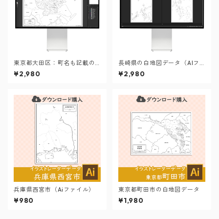
東京都大田区：町名も記載の
長崎県の白地図データ（AIフ
地図データ（PDF・Aiファイ
ァイル）
¥2,980
¥2,980
ル）
兵庫県西宮市（Aiファイル）
東京都町田市の白地図データ
¥980
¥1,980