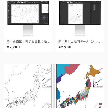
岡山市南区：町名も記載の地
岡山県の白地図データ（AIフ
図データ（PDF・Aiファイ
ァイル）
¥2,980
¥2,980
ル）