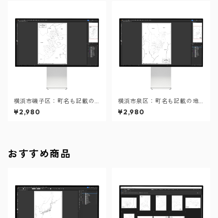
横浜市磯子区：町名も記載の
横浜市泉区：町名も記載の地
地図データ（PDF・Aiファイ
図データ（PDF・Aiファイ
¥2,980
¥2,980
ル）
ル）
おすすめ商品