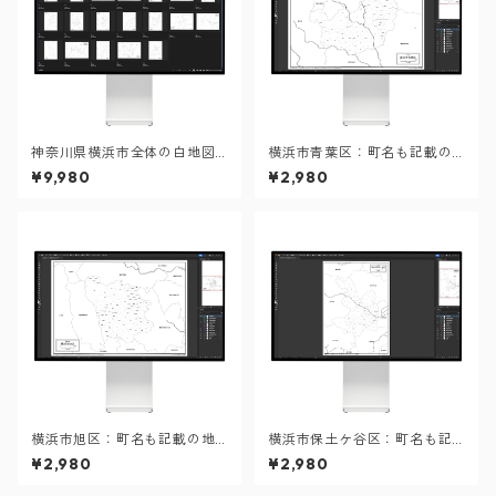
神奈川県横浜市全体の白地図
横浜市青葉区：町名も記載の
と各18区のセット（Aiファイ
地図データ（PDF・Aiファイ
¥9,980
¥2,980
ル）
ル）
横浜市旭区：町名も記載の地
横浜市保土ケ谷区：町名も記
図データ（PDF・Aiファイ
載の地図データ（PDF・Aiフ
¥2,980
¥2,980
ル）
ァイル）