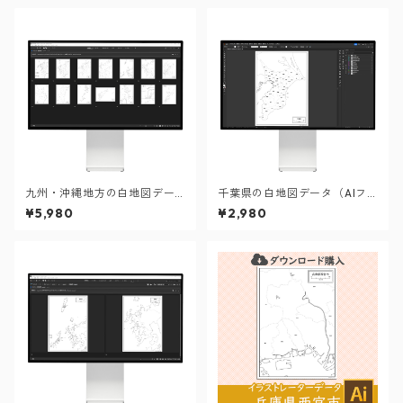
九州・沖縄地方の白地図デー
千葉県の白地図データ（AIフ
タセット
ァイル）
¥5,980
¥2,980