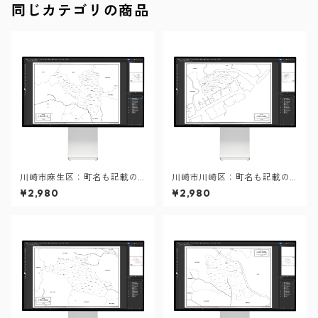
同じカテゴリの商品
川崎市麻生区：町名も記載の
川崎市川崎区：町名も記載の
地図データ（PDF・Aiファイ
地図データ（PDF・Aiファイ
¥2,980
¥2,980
ル）
ル）