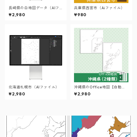
長崎県の白地図データ（AIフ
兵庫県西宮市（Aiファイル）
ァイル）
¥2,980
¥980
北海道札幌市（AIファイル）
沖縄県のOffice地図【自動色
塗り機能付き】
¥2,980
¥2,980