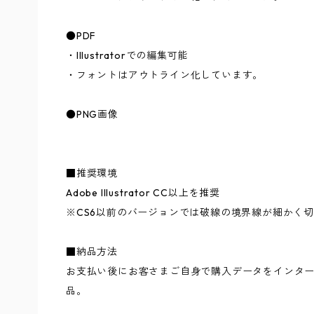
●PDF
・Illustratorでの編集可能
・フォントはアウトライン化しています。
●PNG画像
■推奨環境
Adobe Illustrator CC以上を推奨
※CS6以前のバージョンでは破線の境界線が細かく
■納品方法
お支払い後にお客さまご自身で購入データをインタ
品。