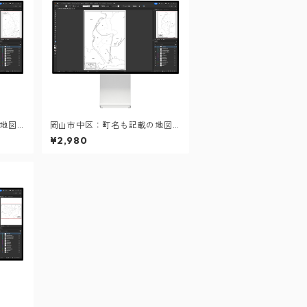
地図
岡山市中区：町名も記載の地図
ル）
データ（PDF・Aiファイル）
¥2,980