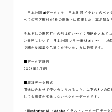
「日本地図 aiデータ」や「日本地図 イラレ」のベ
べての市区町村を1枚の画像上に網羅した、高品質な
それぞれの市区町村の形は使いやすく簡略化されて
ン業務において「日本地図 フリー素材 ai」や「白
で細かな編集や色塗りを行いたい方に最適です。
■データ更新日
2026年4月1日
■収録データ形式
用途に合わせて使い分けられるよう、以下の3つの保
しても画質が劣化しないベクターデータです。
・Illustrator Ai （Adobe イラストレーター用データ