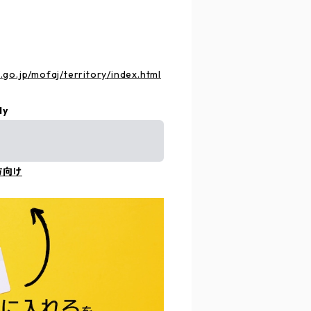
go.jp/mofaj/territory/index.html
ly
方向け