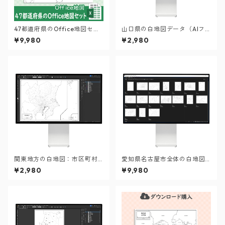
47都道府県のOffice地図セッ
山口県の白地図データ（AIフ
ト【自動色塗り機能付き】
ァイル）
¥9,980
¥2,980
関東地方の白地図：市区町村
愛知県名古屋市全体の白地図
も記載の地図データ（PDF・A
と各16区のセット（Aiファイ
¥2,980
¥9,980
iファイル）
ル）