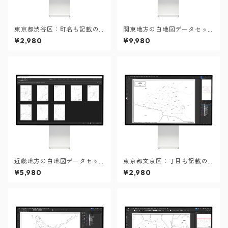
東京都渋谷区：町名も記載の
関東地方の白地図データセッ
地図データ（PDF・Aiファイ
ト：市町村も記載の地図デー
¥2,980
¥9,980
ル）
タ（PDF・Aiファイル）
近畿地方の白地図データセッ
東京都文京区：丁目も記載の
ト
地図データ（PDF・Aiファイ
¥5,980
¥2,980
ル）