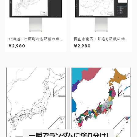
北海道：市区町村も記載の地
岡山市南区：町名も記載の地
図データ（PDF・Aiファイ
図データ（PDF・Aiファイ
¥2,980
¥2,980
ル）
ル）