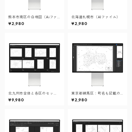
熊本市南区の白地図（Aiファ
北海道札幌市（AIファイル）
イル）
¥2,980
¥2,980
北九州市全体と各区のセッ
東京都練馬区：町名も記載の
ト：町名も記載の地図データ
地図データ（PDF・Aiファイ
¥9,980
¥2,980
（PDF・Aiファイル）
ル）