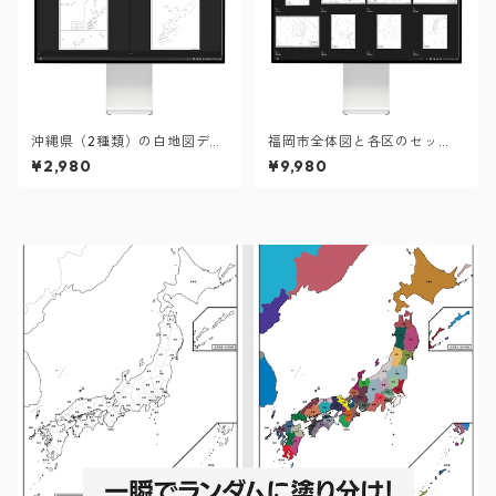
沖縄県（2種類）の白地図デー
福岡市全体図と各区のセッ
タ（AIファイル）
ト：町名も記載の地図データ
¥2,980
¥9,980
（PDF・Aiファイル）