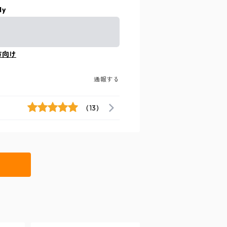
ly
方向け
通報する
(13)