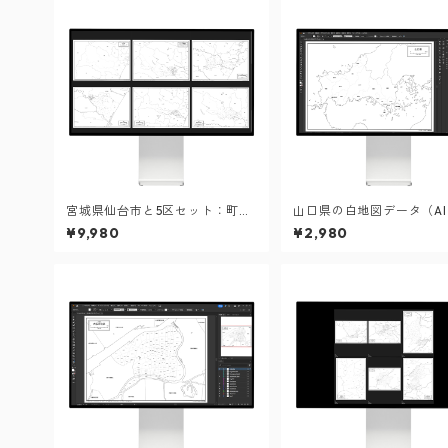
宮城県仙台市と5区セット：町名
山口県の白地図データ（A
も記載の地図データ（PDF・Ai
イル）
¥9,980
¥2,980
ファイル）