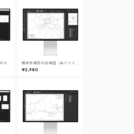
のセ
熊本市南区の白地図（Aiファイ
ータ
ル）
¥2,980