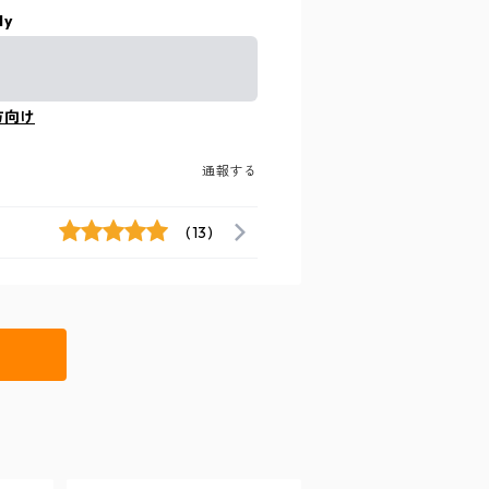
ly
方向け
通報する
(13)