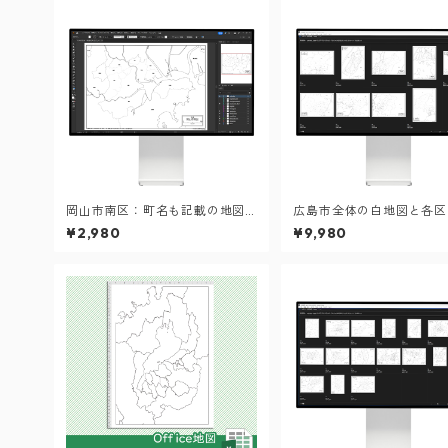
岡山市南区：町名も記載の地図
広島市全体の白地図と各区
データ（PDF・Aiファイル）
ット：町名も記載の地図デ
¥2,980
¥9,980
（PDF・Aiファイル）