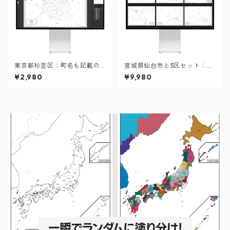
東京都杉並区：町名も記載の
宮城県仙台市と5区セット：町
地図データ（PDF・Aiファイ
名も記載の地図データ（PD
¥2,980
¥9,980
ル）
F・Aiファイル）