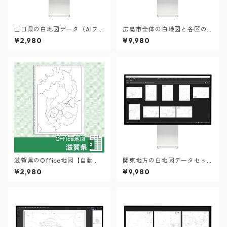
山口県の白地図データ（AIフ
広島市全体の白地図と各区の
ァイル）
セット：町名も記載の地図デ
¥2,980
¥9,980
ータ（PDF・Aiファイル）
滋賀県のOffice地図【自動色
関東地方の白地図データセッ
塗り機能付き】
ト：市町村も記載の地図デー
¥2,980
¥9,980
タ（PDF・Aiファイル）