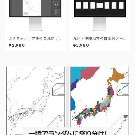
カリフォルニア州の白地図デ
九州・沖縄地方の白地図デー
ータ（Aiデータ）
タセット
¥2,980
¥5,980