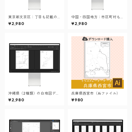
東京都文京区：丁目も記載の
中国・四国地方：市区町村も
地図データ（PDF・Aiファイ
記載の地図データ（PDF・Ai
¥2,980
¥2,980
ル）
ファイル）
沖縄県（2種類）の白地図デー
兵庫県西宮市（Aiファイル）
タ（AIファイル）
¥2,980
¥980