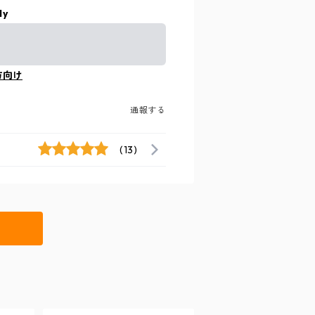
ly
方向け
通報する
(13)