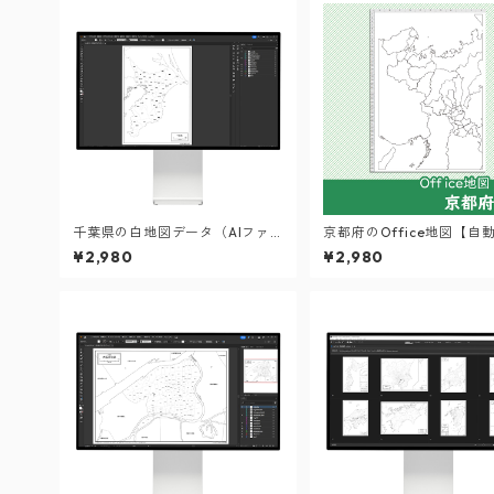
千葉県の白地図データ（AIファ
京都府のOffice地図【自
イル）
り機能付き】
¥2,980
¥2,980