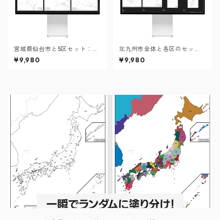
宮城県仙台市と5区セット：町
北九州市全体と各区のセッ
名も記載の地図データ（PD
ト：町名も記載の地図データ
¥9,980
¥9,980
F・Aiファイル）
（PDF・Aiファイル）