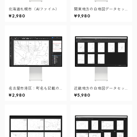
北海道札幌市（AIファイル）
関東地方の白地図データセッ
ト：市町村も記載の地図デー
¥2,980
¥9,980
タ（PDF・Aiファイル）
名古屋市港区：町名も記載の
近畿地方の白地図データセッ
地図データ（PDF・Aiファイ
ト
¥2,980
¥5,980
ル）