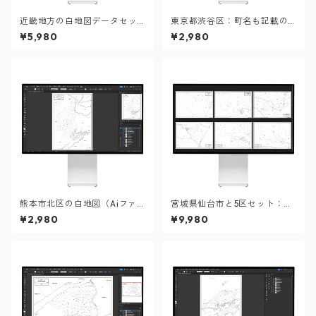
近畿地方の白地図データセッ
東京都渋谷区：町名も記載の
ト
地図データ（PDF・Aiファイ
¥5,980
¥2,980
ル）
熊本市北区の白地図（Aiファ
宮城県仙台市と5区セット：町
イル）
名も記載の地図データ（PD
¥2,980
¥9,980
F・Aiファイル）