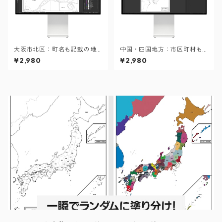
大阪市北区：町名も記載の地
中国・四国地方：市区町村も
図データ（PDF・Aiファイ
記載の地図データ（PDF・Ai
¥2,980
¥2,980
ル）
ファイル）