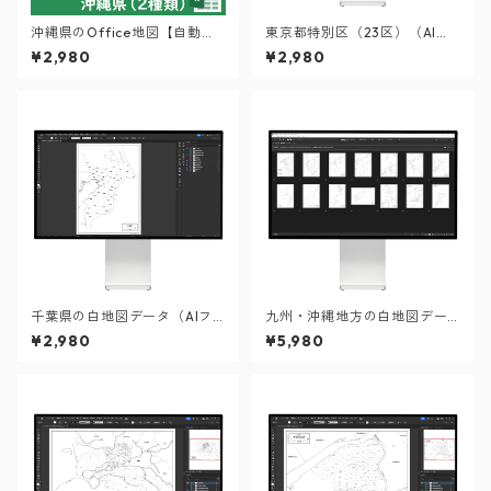
沖縄県のOffice地図【自動色
東京都特別区（23区）（AIフ
塗り機能付き】
ァイル）
¥2,980
¥2,980
千葉県の白地図データ（AIフ
九州・沖縄地方の白地図デー
ァイル）
タセット
¥2,980
¥5,980