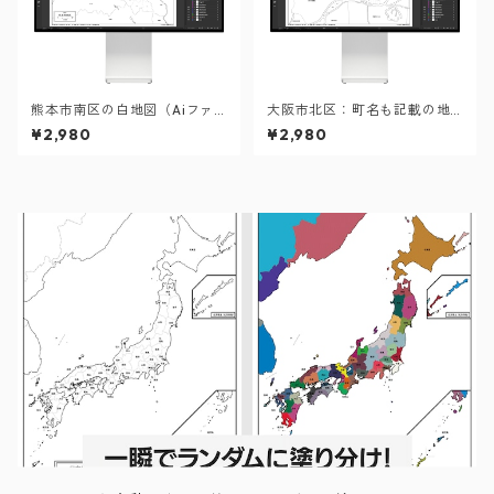
熊本市南区の白地図（Aiファ
大阪市北区：町名も記載の地
イル）
図データ（PDF・Aiファイ
¥2,980
¥2,980
ル）