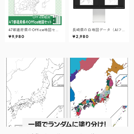
47都道府県のOffice地図セッ
長崎県の白地図データ（AIフ
ト【自動色塗り機能付き】
ァイル）
¥9,980
¥2,980