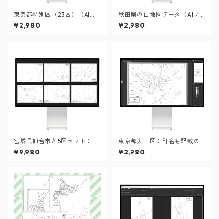
東京都特別区（23区）（AIフ
秋田県の白地図データ（AIフ
ァイル）
ァイル）
¥2,980
¥2,980
宮城県仙台市と5区セット：町
東京都大田区：町名も記載の
名も記載の地図データ（PD
地図データ（PDF・Aiファイ
¥9,980
¥2,980
F・Aiファイル）
ル）