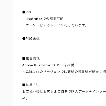
●PDF
・Illustratorでの編集可能
・フォントはアウトライン化しています。
●PNG画像
■推奨環境
Adobe Illustrator CC以上を推奨
※CS6以前のバージョンでは破線の境界線が細かく
■納品方法
お支払い後にお客さまご自身で購入データをインタ
品。