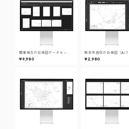
関東地方の白地図データセッ
熊本市西区の白地図（Ai
ト：市町村も記載の地図データ
ル）
¥9,980
¥2,980
（PDF・Aiファイル）