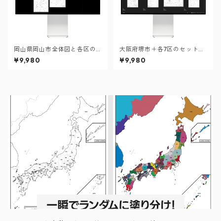
岡山県岡山市全体図と各区の
大阪府堺市＋各7区のセット：
セット：町名も記載の地図デ
町名も記載の地図データ（PD
¥9,980
¥9,980
ータ（PDF・Aiファイル）
F・Aiファイル）