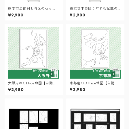
熊本市全体図と各区のセッ
東京都中央区：町名も記載の
ト：町名も記載の地図データ
地図データ（PDF・Aiファイ
¥9,980
¥2,980
（PDF・Aiファイル）
ル）
大阪府のOffice地図【自動色
京都府のOffice地図【自動色
塗り機能付き】
塗り機能付き】
¥2,980
¥2,980