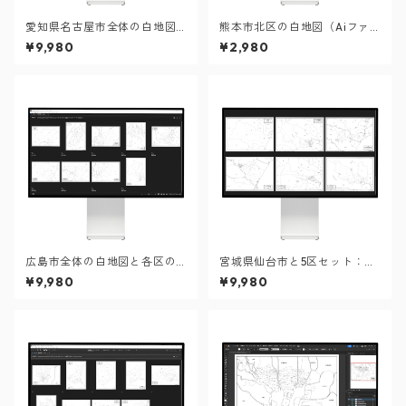
愛知県名古屋市全体の白地図
熊本市北区の白地図（Aiファ
と各16区のセット（Aiファイ
イル）
¥9,980
¥2,980
ル）
広島市全体の白地図と各区の
宮城県仙台市と5区セット：町
セット：町名も記載の地図デ
名も記載の地図データ（PD
¥9,980
¥9,980
ータ（PDF・Aiファイル）
F・Aiファイル）