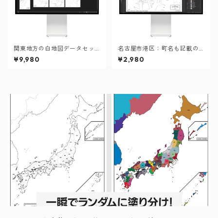
関東地方の白地図データセッ
名古屋市港区：町名も記載の
ト：市町村も記載の地図デー
地図データ（PDF・Aiファイ
¥9,980
¥2,980
タ（PDF・Aiファイル）
ル）