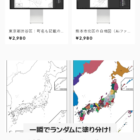
東京都渋谷区：町名も記載の
熊本市北区の白地図（Aiファ
地図データ（PDF・Aiファイ
イル）
¥2,980
¥2,980
ル）