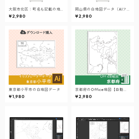
大阪市北区：町名も記載の地
岡山県の白地図データ（AIフ
図データ（PDF・Aiファイ
ァイル）
¥2,980
¥2,980
ル）
東京都小平市の白地図データ
京都府のOffice地図【自動色
塗り機能付き】
¥1,980
¥2,980