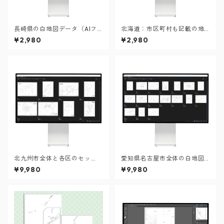
長崎県の白地図データ（AIフ
北海道：市区町村も記載の地
ァイル）
図データ（PDF・Aiファイ
¥2,980
¥2,980
ル）
北九州市全体と各区のセッ
愛知県名古屋市全体の白地図
ト：町名も記載の地図データ
と各16区のセット（Aiファイ
¥9,980
¥9,980
（PDF・Aiファイル）
ル）