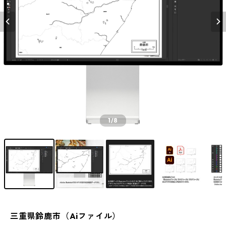
1
/8
三重県鈴鹿市（Aiファイル）