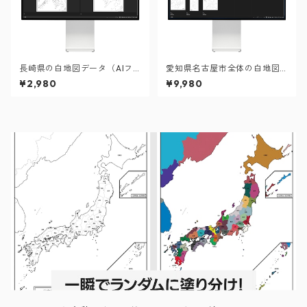
長崎県の白地図データ（AIフ
愛知県名古屋市全体の白地図
ァイル）
と各16区のセット（Aiファイ
¥2,980
¥9,980
ル）