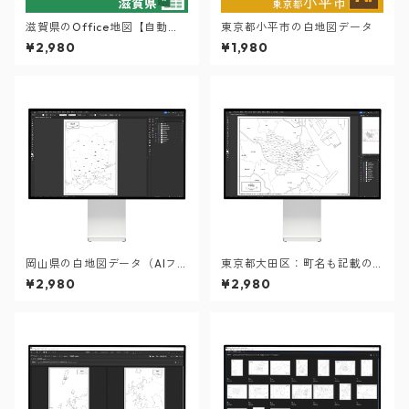
滋賀県のOffice地図【自動色
東京都小平市の白地図データ
塗り機能付き】
¥2,980
¥1,980
岡山県の白地図データ（AIフ
東京都大田区：町名も記載の
ァイル）
地図データ（PDF・Aiファイ
¥2,980
¥2,980
ル）