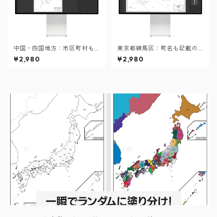
中国・四国地方：市区町村も
東京都練馬区：町名も記載の
記載の地図データ（PDF・Ai
地図データ（PDF・Aiファイ
¥2,980
¥2,980
ファイル）
ル）