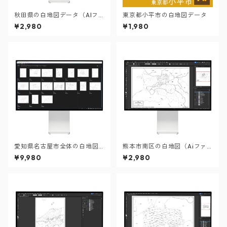
秋田県の白地図データ（AIフ
東京都小平市の白地図データ
ァイル）
¥2,980
¥1,980
愛知県名古屋市全体の白地図
熊本市南区の白地図（Aiファ
と各16区のセット（Aiファイ
イル）
¥9,980
¥2,980
ル）