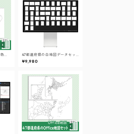
動色塗
47都道府県の白地図データセッ
ト：市区町村も記載の地図デー
¥9,980
タ（PDF・Aiファイル）