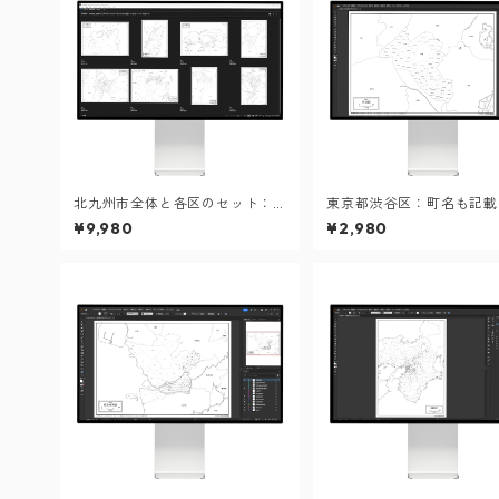
北九州市全体と各区のセット：
東京都渋谷区：町名も記載
町名も記載の地図データ（PD
図データ（PDF・Aiファ
¥9,980
¥2,980
F・Aiファイル）