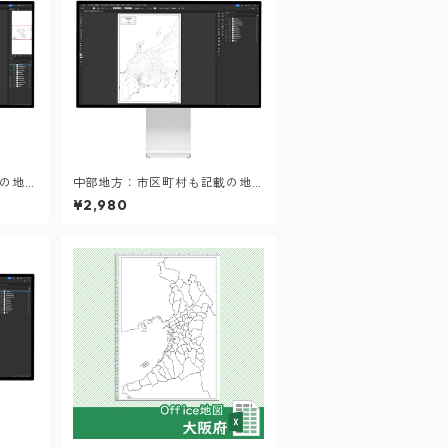
の地
中部地方：市区町村も記載の地
イル）
図データ（PDF・Aiファイル）
¥2,980