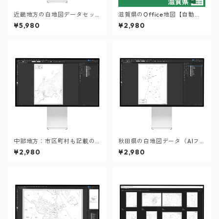
近畿地方の白地図データセッ
滋賀県のOffice地図【自動色
ト
塗り機能付き】
¥5,980
¥2,980
中部地方：市区町村も記載の
秋田県の白地図データ（AIフ
地図データ（PDF・Aiファイ
ァイル）
¥2,980
¥2,980
ル）