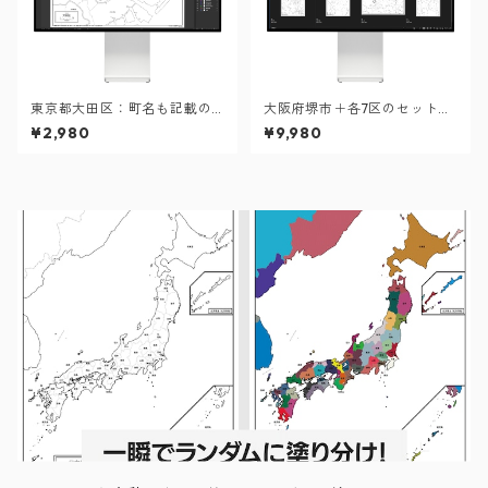
東京都大田区：町名も記載の
大阪府堺市＋各7区のセット：
地図データ（PDF・Aiファイ
町名も記載の地図データ（PD
¥2,980
¥9,980
ル）
F・Aiファイル）