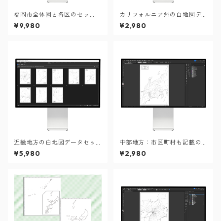
福岡市全体図と各区のセッ
カリフォルニア州の白地図デ
ト：町名も記載の地図データ
ータ（Aiデータ）
¥9,980
¥2,980
（PDF・Aiファイル）
近畿地方の白地図データセッ
中部地方：市区町村も記載の
ト
地図データ（PDF・Aiファイ
¥5,980
¥2,980
ル）