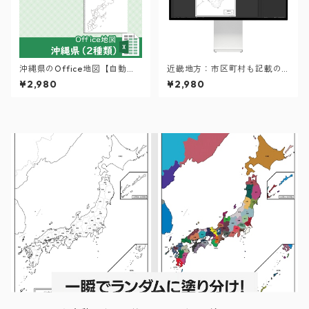
沖縄県のOffice地図【自動色
近畿地方：市区町村も記載の
塗り機能付き】
地図データ（PDF・Aiファイ
¥2,980
¥2,980
ル）