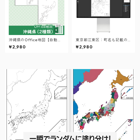
沖縄県のOffice地図【自動色
東京都江東区：町名も記載の
塗り機能付き】
地図データ（PDF・Aiファイ
¥2,980
¥2,980
ル）