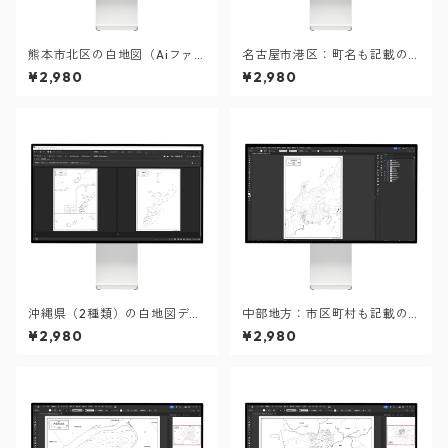
熊本市北区の白地図（Aiファ
名古屋市港区：町名も記載の
イル）
地図データ（PDF・Aiファイ
¥2,980
¥2,980
ル）
沖縄県（2種類）の白地図デー
中部地方：市区町村も記載の
タ（AIファイル）
地図データ（PDF・Aiファイ
¥2,980
¥2,980
ル）