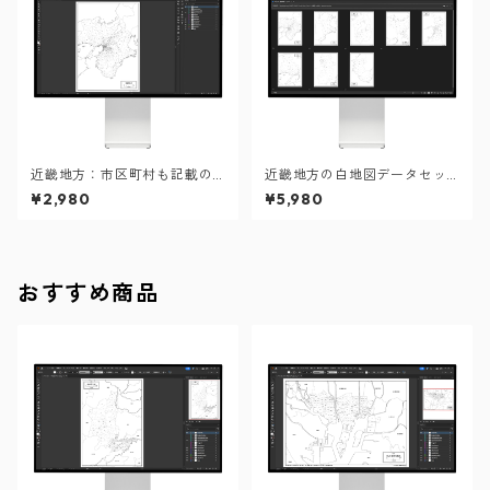
近畿地方：市区町村も記載の
近畿地方の白地図データセッ
地図データ（PDF・Aiファイ
ト
¥2,980
¥5,980
ル）
おすすめ商品