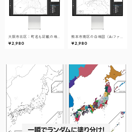
大阪市北区：町名も記載の地
熊本市南区の白地図（Aiファ
図データ（PDF・Aiファイ
イル）
¥2,980
¥2,980
ル）