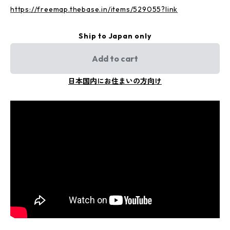
https://freemap.thebase.in/items/529055?link
Ship to Japan only
Add to cart
日本国内にお住まいの方向け