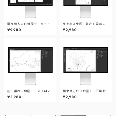
関東地方の白地図データセッ
東京都江東区：町名も記載の
ト：市町村も記載の地図デー
地図データ（PDF・Aiファイ
¥9,980
¥2,980
タ（PDF・Aiファイル）
ル）
山口県の白地図データ（AIフ
関東地方の白地図：市区町村
ァイル）
も記載の地図データ（PDF・A
¥2,980
¥2,980
iファイル）