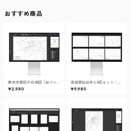
おすすめ商品
熊本市南区の白地図（Aiファ
宮城県仙台市と5区セット：町
イル）
名も記載の地図データ（PD
¥2,980
¥9,980
F・Aiファイル）