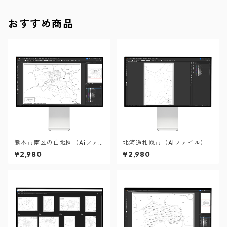
おすすめ商品
熊本市南区の白地図（Aiファ
北海道札幌市（AIファイル）
イル）
¥2,980
¥2,980