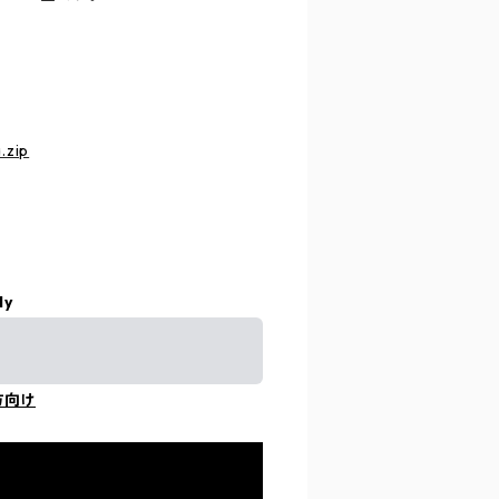
.zip
ly
方向け