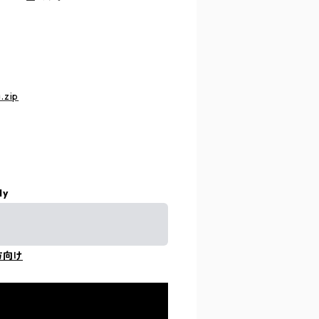
.zip
ly
方向け