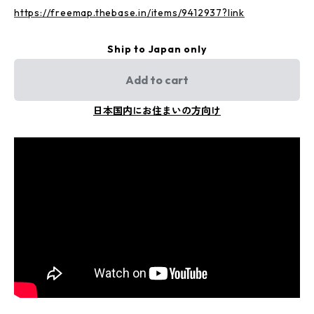
https://freemap.thebase.in/items/9412937?link
Ship to Japan only
Add to cart
日本国内にお住まいの方向け