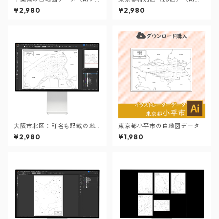
ァイル）
ァイル）
¥2,980
¥2,980
大阪市北区：町名も記載の地
東京都小平市の白地図データ
図データ（PDF・Aiファイ
¥2,980
¥1,980
ル）