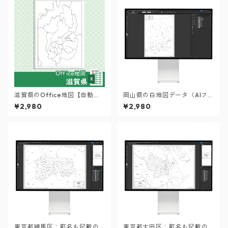
滋賀県のOffice地図【自動色
岡山県の白地図データ（AIフ
塗り機能付き】
ァイル）
¥2,980
¥2,980
東京都練馬区：町名も記載の
東京都大田区：町名も記載の