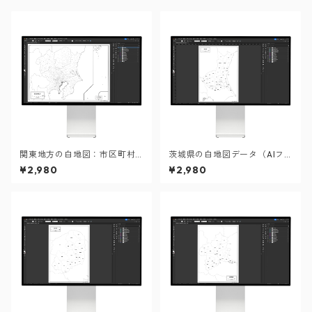
関東地方の白地図：市区町村
茨城県の白地図データ（AIフ
も記載の地図データ（PDF・A
ァイル）
¥2,980
¥2,980
iファイル）