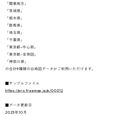
「関東地方」
「茨城県」
「栃木県」
「群馬県」
「埼玉県」
「千葉県」
「東京都-中心部」
「東京都-全体図」
「神奈川県」
の合計9種類の白地図データがご利用いただけます。
■サンプルファイル
https://pro.freemap.jp/p/00012
■データ更新日
2025年10月